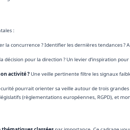
ales :
ler la concurrence ? Identifier les dernières tendances ? 
 la décision pour la direction ? Un levier d’inspiration pou
on activité ?
Une veille pertinente filtre les signaux fai
urité pourrait orienter sa veille autour de trois grandes 
égislatifs (règlementations européennes, RGPD), et moni
de thématiques classées
par importance. Ce cadrage vous