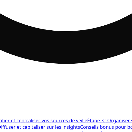
tifier et centraliser vos sources de veille
Étape 3 : Organiser s
Diffuser et capitaliser sur les insights
Conseils bonus pour boo